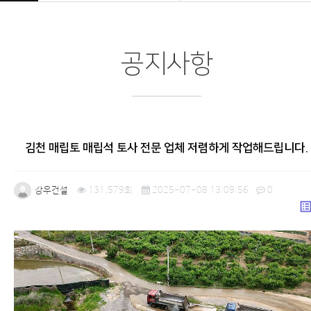
공지사항
김천 매립토 매립석 토사 전문 업체 저렴하게 작업해드립니다.
강우건설
131,579회
2025-07-08 13:09:56
0
list_a
본문