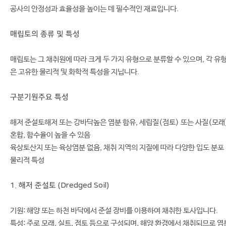
공사의 안정성과 효율성을 높이는 데 필수적인 재료입니다.
매립토의 종류 및 특성
매립토는 그 채취원에 따라 크게 두 가지 유형으로 분류할 수 있으며, 각 유
은 고유한 물리적 및 화학적 특성을 지닙니다.
구분
기원
주요 특성
해저 준설토
해저 또는 강바닥
높은 염분 함유, 세립질(점토) 또는 사질(모래
혼합, 함수율이 높을 수 있음
육상토
산지 또는 육상
염분 없음, 채취 지역의 지질에 따라 다양한 입도 분포
물리적 특성
1. 해저 준설토 (Dredged Soil)
기원: 해양 또는 하천 바닥에서 준설 장비를 이용하여 채취한 토사입니다.
특성: 주로 모래, 실트, 점토 등으로 구성되며, 해양 환경에서 채취되므로 염