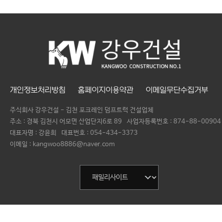
개인정보처리방침
홈페이지이용약관
이메일무단수집거부
주식회사 강우건설 - 김천 포크레인 덤프트럭 건설업체
주소 : 경북 김천시 어모면 산업단지6로 89
사업자등록번호 :
874-88-00904
대표자명 :
강윤희
대표번호 :
054-434-3373
이메일 : kangwoo8886@naver.com