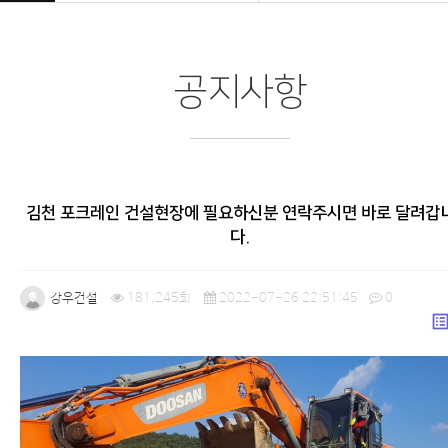
공지사항
김천 포크레인 건설현장에 필요하신분 연락주시면 바로 달려갑
다.
강우건설
181,245회
2022-07-26 22:51:45
0
list_a
본문