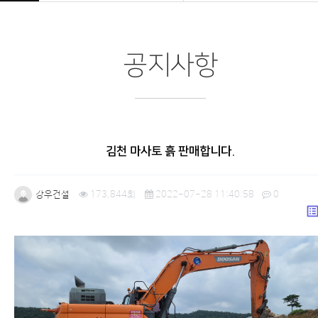
공지사항
김천 마사토 흙 판매합니다.
강우건설
173,844회
2022-07-28 11:40:58
0
list_a
본문