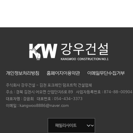
개인정보처리방침
홈페이지이용약관
이메일무단수집거부
주식회사 강우건설 - 김천 포크레인 덤프트럭 건설업체
주소 : 경북 김천시 어모면 산업단지6로 89
사업자등록번호 :
874-88-00904
대표자명 :
강윤희
대표번호 :
054-434-3373
이메일 : kangwoo8886@naver.com