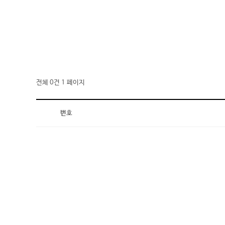
전체 0건
1 페이지
번호