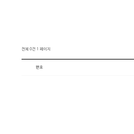
전체 0건
1 페이지
번호