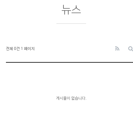
뉴스
전체 0건
1 페이지
게시물이 없습니다.