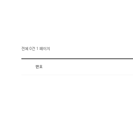
전체 0건
1 페이지
번호