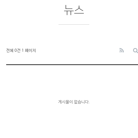
뉴스
전체 0건
1 페이지
게시물이 없습니다.