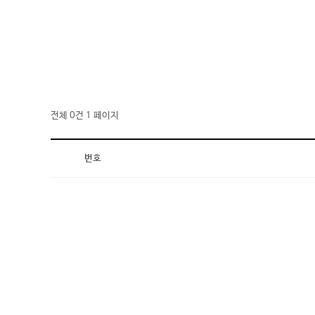
전체 0건
1 페이지
번호