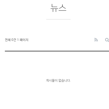
뉴스
전체 0건
1 페이지
게시물이 없습니다.