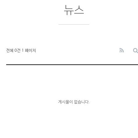
뉴스
전체 0건
1 페이지
게시물이 없습니다.