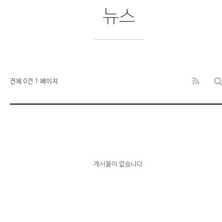
뉴스
전체 0건
1 페이지
게시물이 없습니다.