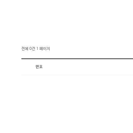
전체 0건
1 페이지
번호