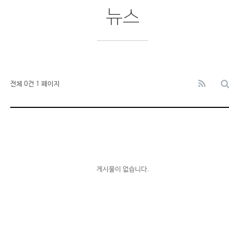
뉴스
전체 0건
1 페이지
게시물이 없습니다.