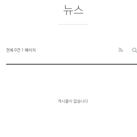
뉴스
전체 0건
1 페이지
게시물이 없습니다.