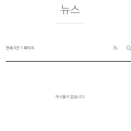
뉴스
전체 0건
1 페이지
게시물이 없습니다.