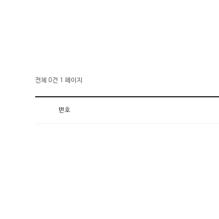
전체 0건
1 페이지
번호