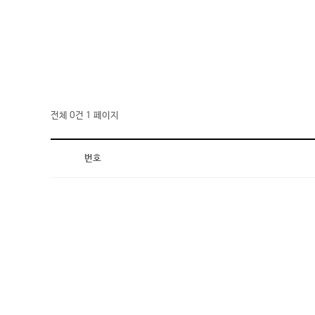
전체 0건
1 페이지
번호