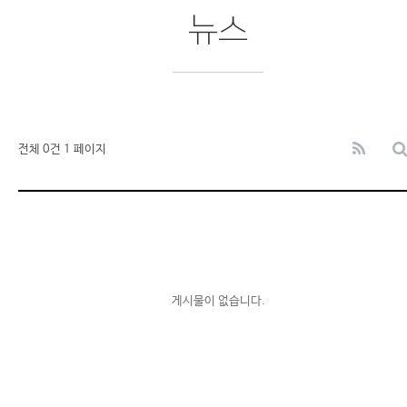
뉴스
전체 0건
1 페이지
게시물이 없습니다.