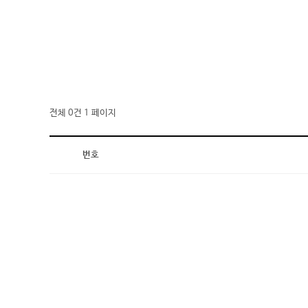
전체 0건
1 페이지
번호