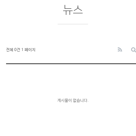
뉴스
전체 0건
1 페이지
게시물이 없습니다.