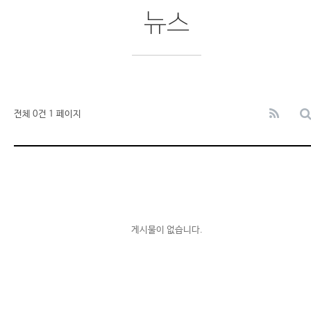
뉴스
전체 0건
1 페이지
게시물이 없습니다.