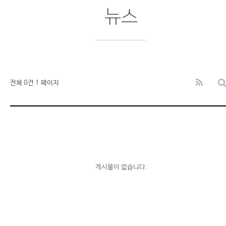
뉴스
전체 0건
1 페이지
게시물이 없습니다.