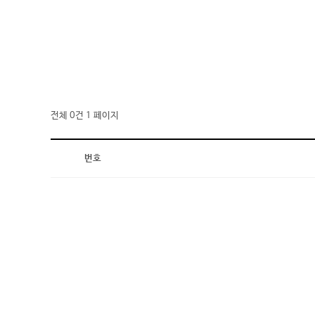
전체 0건
1 페이지
번호