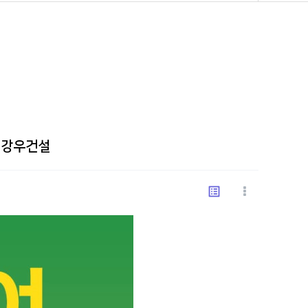
 강우건설
list_alt