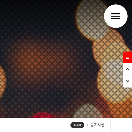
menu
Prev
Next
공지사항
chevron_right
HOME