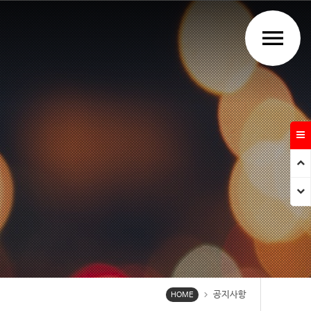
menu
Prev
Next
공지사항
chevron_right
HOME