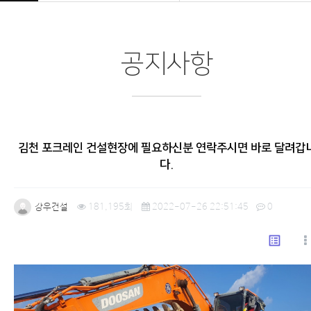
공지사항
김천 포크레인 건설현장에 필요하신분 연락주시면 바로 달려갑
다.
강우건설
181,195회
2022-07-26 22:51:45
0
list_alt
본문