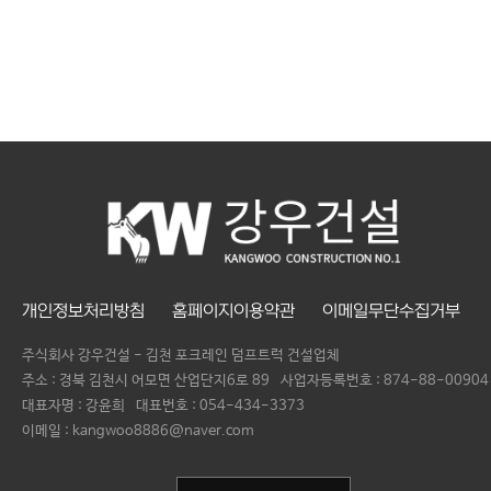
개인정보처리방침
홈페이지이용약관
이메일무단수집거부
주식회사 강우건설 - 김천 포크레인 덤프트럭 건설업체
주소 : 경북 김천시 어모면 산업단지6로 89
사업자등록번호 :
874-88-00904
대표자명 :
강윤희
대표번호 :
054-434-3373
이메일 : kangwoo8886@naver.com