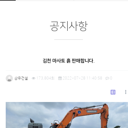
공지사항
김천 마사토 흙 판매합니다.
강우건설
173,804회
2022-07-28 11:40:58
0
list_alt
본문