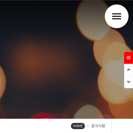
menu
Prev
Next
공지사항
chevron_right
HOME