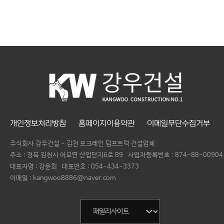
개인정보처리방침
홈페이지이용약관
이메일무단수집거부
주식회사 강우건설 - 김천 포크레인 덤프트럭 건설업체
주소 : 경북 김천시 어모면 산업단지6로 89
사업자등록번호 :
874-88-00904
대표자명 :
강윤희
대표번호 :
054-434-3373
이메일 : kangwoo8886@naver.com