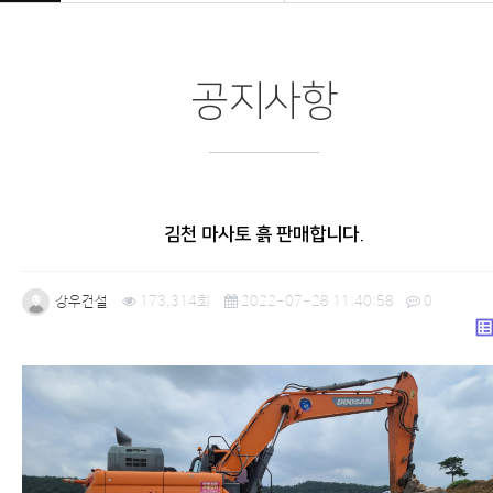
공지사항
김천 마사토 흙 판매합니다.
강우건설
173,314회
2022-07-28 11:40:58
0
list_a
본문