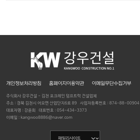
개인정보처리방침
홈페이지이용약관
이메일무단수집거부
주식회사 강우건설 - 김천 포크레인 덤프트럭 건설업체
주소 : 경북 김천시 어모면 산업단지6로 89
사업자등록번호 :
874-88-00904
대표자명 :
강윤희
대표번호 :
054-434-3373
이메일 : kangwoo8886@naver.com