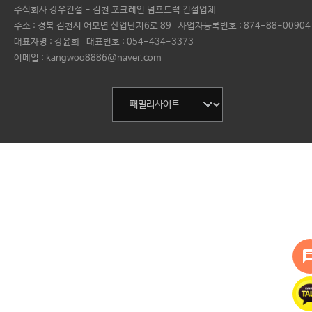
주식회사 강우건설 - 김천 포크레인 덤프트럭 건설업체
주소 : 경북 김천시 어모면 산업단지6로 89
사업자등록번호 :
874-88-00904
대표자명 :
강윤희
대표번호 :
054-434-3373
이메일 : kangwoo8886@naver.com
mess