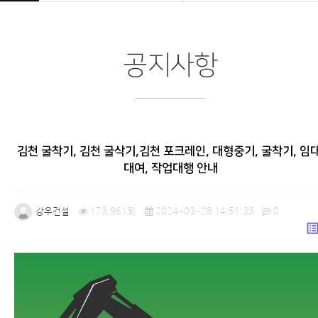
공지사항
김천 굴착기, 김천 굴삭기,김천 포크레인, 대형중기, 굴착기, 임대
대여, 작업대행 안내
강우건설
173,961회
2024-03-28 14:51:33
0
list_a
본문