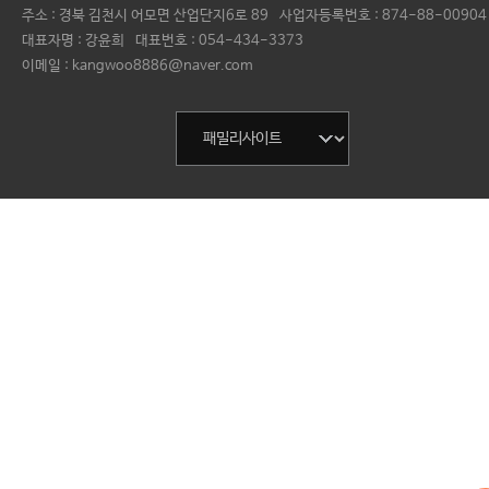
주소 : 경북 김천시 어모면 산업단지6로 89
사업자등록번호 :
874-88-00904
대표자명 :
강윤희
대표번호 :
054-434-3373
이메일 : kangwoo8886@naver.com