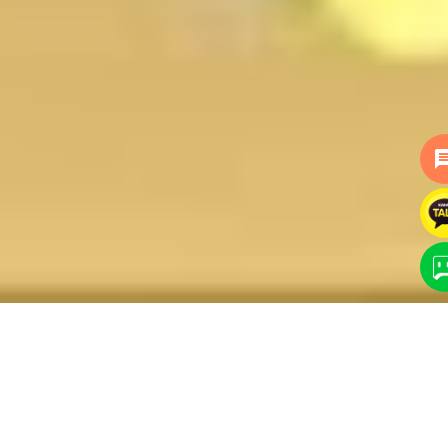
mess
강우건설
건설현장