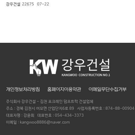
강우건설
22675
07-22
개인정보처리방침
홈페이지이용약관
이메일무단수집거부
주식회사 강우건설 - 김천 포크레인 덤프트럭 건설업체
주소 : 경북 김천시 어모면 산업단지6로 89
사업자등록번호 :
874-88-00904
대표자명 :
강윤희
대표번호 :
054-434-3373
이메일 : kangwoo8886@naver.com