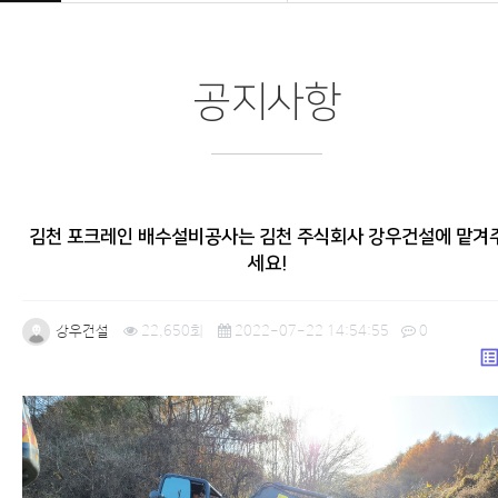
공지사항
김천 포크레인 배수설비공사는 김천 주식회사 강우건설에 맡겨
세요!
강우건설
22,650회
2022-07-22 14:54:55
0
list_a
본문