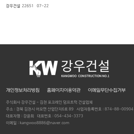
강우건설
22651
07-22
개인정보처리방침
홈페이지이용약관
이메일무단수집거부
주식회사 강우건설 - 김천 포크레인 덤프트럭 건설업체
주소 : 경북 김천시 어모면 산업단지6로 89
사업자등록번호 :
874-88-00904
대표자명 :
강윤희
대표번호 :
054-434-3373
이메일 : kangwoo8886@naver.com