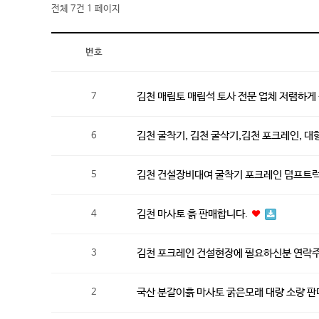
전체 7건
1 페이지
번호
김천 매립토 매립석 토사 전문 업체 저렴하
7
김천 굴착기, 김천 굴삭기,김천 포크레인, 대형
6
김천 건설장비대여 굴착기 포크레인 덤프트
5
김천 마사토 흙 판매합니다.
4
김천 포크레인 건설현장에 필요하신분 연락주
3
국산 분갈이흙 마사토 굵은모래 대량 소량 
2