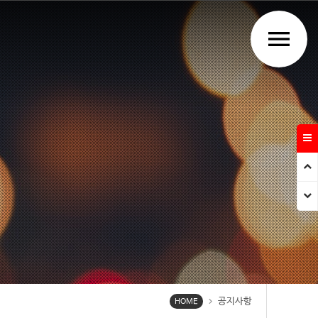
menu
Prev
Next
공지사항
chevron_right
HOME