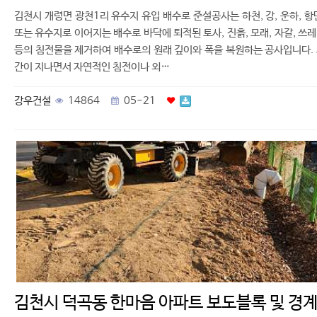
김천시 개령면 광천1리 유수지 유입 배수로 준설공사는 하천, 강, 운하, 항
또는 유수지로 이어지는 배수로 바닥에 퇴적된 토사, 진흙, 모래, 자갈, 쓰
등의 침전물을 제거하여 배수로의 원래 깊이와 폭을 복원하는 공사입니다.
간이 지나면서 자연적인 침전이나 외…
강우건설
14864
05-21
김천시 덕곡동 한마음 아파트 보도블록 및 경