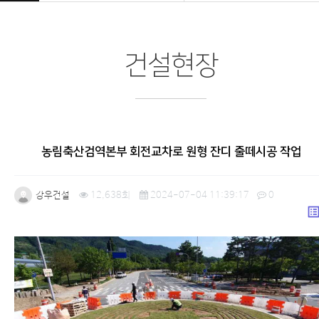
건설현장
농림축산검역본부 회전교차로 원형 잔디 줄떼시공 작업
강우건설
12,638회
2024-07-04 11:39:17
0
list_a
본문