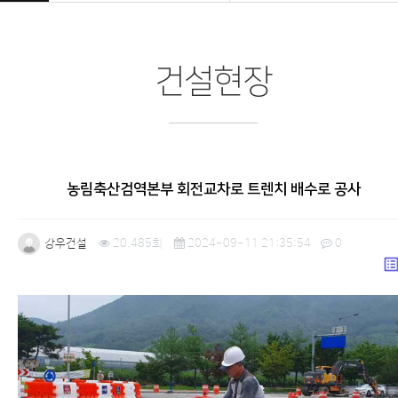
건설현장
농림축산검역본부 회전교차로 트렌치 배수로 공사
강우건설
20,485회
2024-09-11 21:35:54
0
list_a
본문