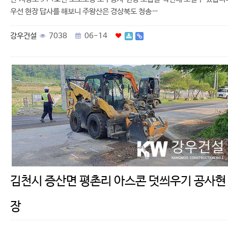
우선 현장 답사를 해보니 주왕산은 경상북도 청송…
강우건설
7038
06-14
김천시 증산면 평촌리 아스콘 덧씌우기 공사현
장