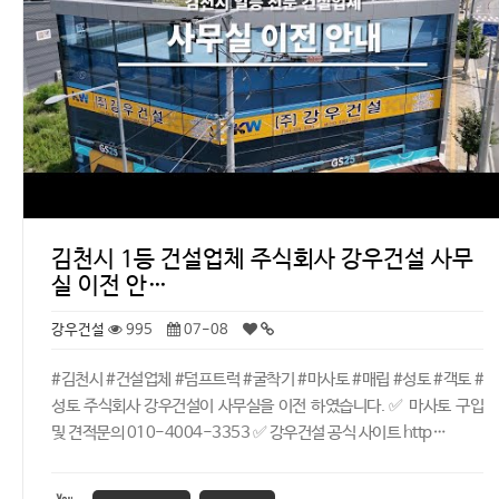
김천시 1등 건설업체 주식회사 강우건설 사무
실 이전 안…
강우건설
995
07-08
#김천시 #건설업체 #덤프트럭 #굴착기 #마사토 #매립 #성토 #객토 #
성토 주식회사 강우건설이 사무실을 이전 하였습니다. ✅ 마사토 구입
및 견적문의 010-4004-3353 ✅ 강우건설 공식 사이트 http…