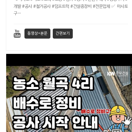
개발 #공사 #철거공사 #덤프트럭 #건설중장비 #전문업체 ✅ 마사토
구…
동영상+본문
간편보기