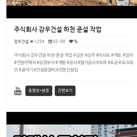
주식회사 강우건설 하천 준설 작업
강우건설
1224
02-09
주식회사 강우건설 하천 준설 작업 #김천 #상주 #마사토 #객토 #임야
#전원주택지 #공장부지 #개발 #공사 #철거공사 #토목 #토공 #포크레
인 #굴삭기 #건설중장비 #전문건설업
동영상+본문
간편보기