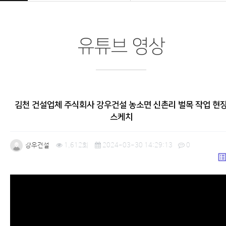
유튜브 영상
김천 건설업체 주식회사 강우건설 농소면 신촌리 벌목 작업 현
스케치
강우건설
1,612회
2024-03-30 14:29:13
0
list_a
본문