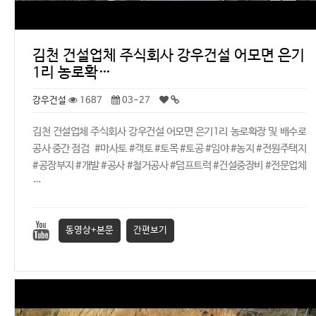
김천 건설업체 주식회사 강우건설 어모면 은기
1리 농로확…
강우건설
1687
03-27
김천 건설업체 주식회사 강우건설 어모면 은기1리 농로확장 및 배수로
공사 중간 점검 #마사토 #객토 #토목 #토공 #임야 #농지 #전원주택지
#공장부지 #개발 #공사 #철거공사 #덤프트럭 #건설중장비 #전문업체
…
동영상+본문
간편보기