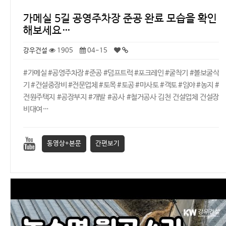
가메실 5길 공영주차장 준공 완료 모습을 확인
해보세요…
강우건설
1905
04-15
#가메실 #공영주차장 #준공 #덤프트럭 #포크레인 #굴착기 #볼보굴삭
기 #건설중장비 #전문업체 #토목 #토공 #마사토 #객토 #임야 #농지 #
전원주택지 #공장부지 #개발 #공사 #철거공사 김천 건설업체 건설장
비대여…
동영상+본문
간편보기