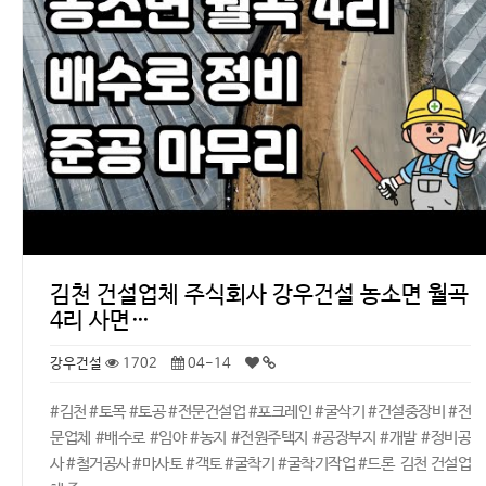
김천 건설업체 주식회사 강우건설 농소면 월곡
4리 사면…
강우건설
1702
04-14
#김천 #토목 #토공 #전문건설업 #포크레인 #굴삭기 #건설중장비 #전
문업체 #배수로 #임야 #농지 #전원주택지 #공장부지 #개발 #정비공
사 #철거공사 #마사토 #객토 #굴착기 #굴착기작업 #드론 김천 건설업