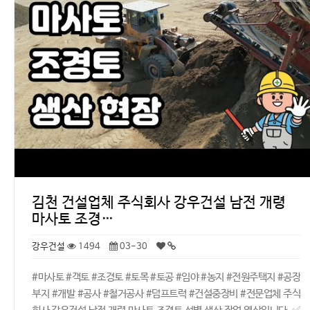
김천 건설업체 주식회사 강우건설 남전 개령
마사토 조경…
강우건설
1494
03-30
#마사토 #객토 #조경토 #토목 #토공 #임야 #농지 #전원주택지 #공장
부지 #개발 #공사 #철거공사 #덤프트럭 #건설중장비 #전문업체 주식