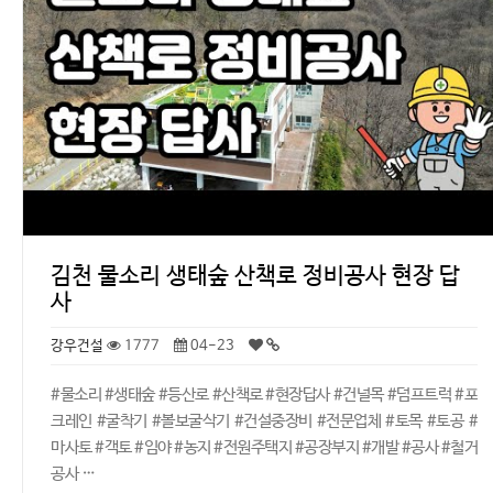
김천 물소리 생태숲 산책로 정비공사 현장 답
사
강우건설
1777
04-23
#물소리 #생태숲 #등산로 #산책로 #현장답사 #건널목 #덤프트럭 #포
크레인 #굴착기 #볼보굴삭기 #건설중장비 #전문업체 #토목 #토공 #
마사토 #객토 #임야 #농지 #전원주택지 #공장부지 #개발 #공사 #철거
공사 …