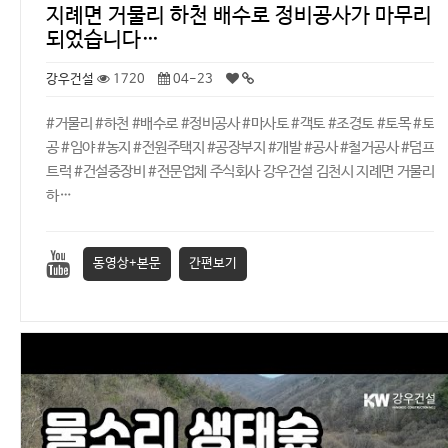
지례면 거물리 하천 배수로 정비공사가 마무리
되었습니다…
강우건설
1720
04-23
#거물리 #하천 #배수로 #정비공사 #마사토 #객토 #조경토 #토목 #토
공 #임야 #농지 #전원주택지 #공장부지 #개발 #공사 #철거공사 #덤프
트럭 #건설중장비 #전문업체 주식회사 강우건설 김천시 지례면 거물리
하…
동영상+본문
간편보기