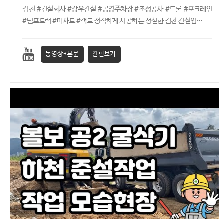
김천 #건설회사 #강우건설 #공영주차장 #조성공사 #드론 #포크레인
#덤프트럭 #마사토 #객토 정직하게 시공하는 성실한 김천 건설업…
동영상+본문
간편보기