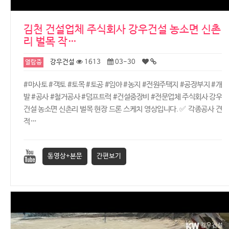
김천 건설업체 주식회사 강우건설 농소면 신촌
리 벌목 작…
강우건설
1613
03-30
열람중
#마사토 #객토 #토목 #토공 #임야 #농지 #전원주택지 #공장부지 #개
발 #공사 #철거공사 #덤프트럭 #건설중장비 #전문업체 주식회사 강우
건설 농소면 신촌리 벌목 현장 드론 스케치 영상입니다. ✅ 각종공사 견
적…
동영상+본문
간편보기