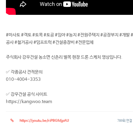
#마사토 #객토 #토목 #토공 #임야 #농지 #전원주택지 #공장부지 #개발 
공사 #철거공사 #덤프트럭 #건설중장비 #전문업체
주식회사 강우건설 농소면 신촌리 벌목 현장 드론 스케치 영상입니다.
✅ 각종공사 견적문의
010-4004-3353
✅ 강우건설 공식 사이트
https://kangwoo.team
https://youtu.be/riPBGfdjpAU
789회 연결