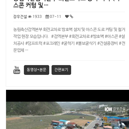
스콘 커텅 및…
강우건설
1933
07-11
농림축산검역본부 회전교차로 방호벽 설치 및 아스콘 도로 커팅 및 철거
작업 현장 모습입니다. #검역본부 #회전교차로 #방호벽 #아스콘 #설
치공사 #덤프트럭 #포크레인 #굴착기 #볼보굴삭기 #건설중장비 #전
문업체 …
동영상+본문
간편보기