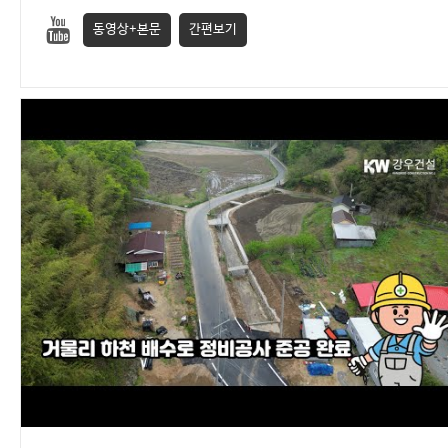
동영상+본문
간편보기