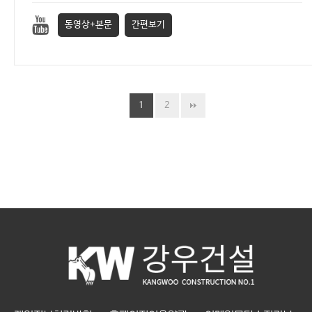
동영상+본문
간편보기
1
2