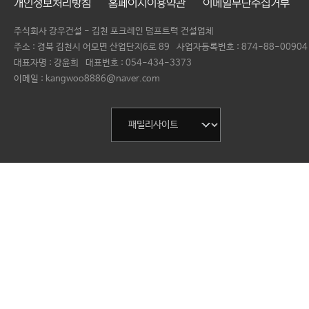
개인정보처리방침
홈페이지이용약관
이메일무단수집거부
주식회사 강우건설 - 김천 포크레인 덤프트럭 건설업체
주소 : 경북 김천시 어모면 산업단지6로 89
사업자등록번호 :
874-88-00904
대표자명 :
강윤희
대표번호 :
054-434-3373
이메일 : kangwoo8886@naver.com