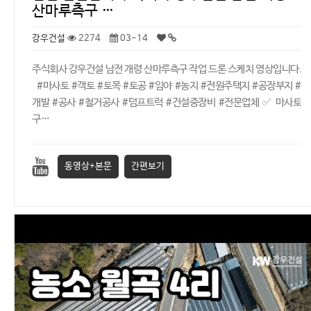
산마루측구 …
강우건설
2274
03-14
주식회사 강우건설 남전 개령 산마루측구 작업 드론 스케치 영상입니다.
#마사토 #객토 #토목 #토공 #임야 #농지 #전원주택지 #공장부지 #
개발 #공사 #철거공사 #덤프트럭 #건설중장비 #전문업체 ✅ 마사토
구…
동영상+본문
간편보기