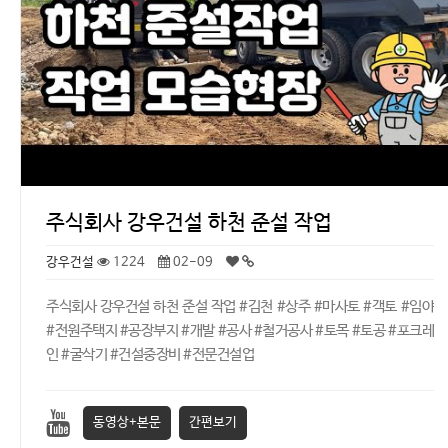
주식회사 강우건설 하천 준설 작업
강우건설
1224
02-09
주식회사 강우건설 하천 준설 작업 #김천 #상주 #마사토 #객토 #임야
#전원주택지 #공장부지 #개발 #공사 #철거공사 #토목 #토공 #포크레
인 #굴삭기 #건설중장비 #전문건설업
동영상+본문
간편보기