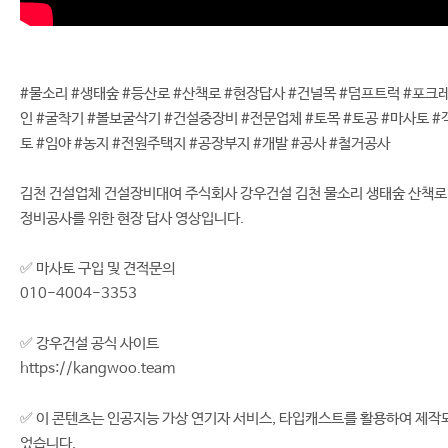
#물소리 #생태숲 #등산로 #산책로 #현장답사 #건널목 #덤프트럭 #포크
인 #굴착기 #볼보굴삭기 #건설중장비 #전문업체 #토목 #토공 #마사토 #
토 #임야 #농지 #전원주택지 #공장부지 #개발 #공사 #철거공사
김천 건설업체 건설장비대여 주식회사 강우건설 김천 물소리 생태숲 산책로
정비공사를 위한 현장 답사 영상입니다.
✅ 마사토 구입 및 견적문의
010-4004-3353
✅ 강우건설 공식 사이트
https://kangwoo.team
✅ 이 콘텐츠는 인공지능 가상 연기자 서비스, 타입캐스트를 활용하여 제작
었습니다.