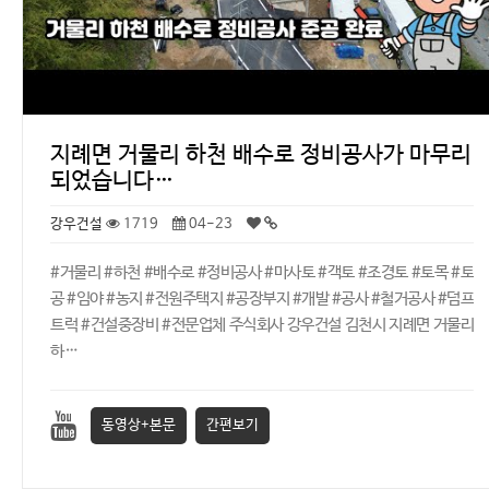
지례면 거물리 하천 배수로 정비공사가 마무리
되었습니다…
강우건설
1719
04-23
#거물리 #하천 #배수로 #정비공사 #마사토 #객토 #조경토 #토목 #토
공 #임야 #농지 #전원주택지 #공장부지 #개발 #공사 #철거공사 #덤프
트럭 #건설중장비 #전문업체 주식회사 강우건설 김천시 지례면 거물리
하…
동영상+본문
간편보기