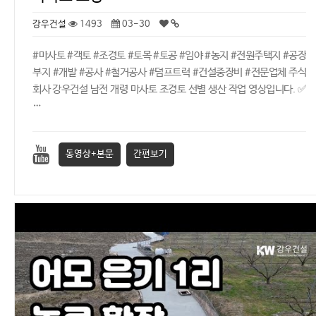
강우건설
1493
03-30
#마사토 #객토 #조경토 #토목 #토공 #임야 #농지 #전원주택지 #공장
부지 #개발 #공사 #철거공사 #덤프트럭 #건설중장비 #전문업체 주식
회사 강우건설 남전 개령 마사토 조경토 선별 생산 작업 영상입니다. ✅
…
동영상+본문
간편보기