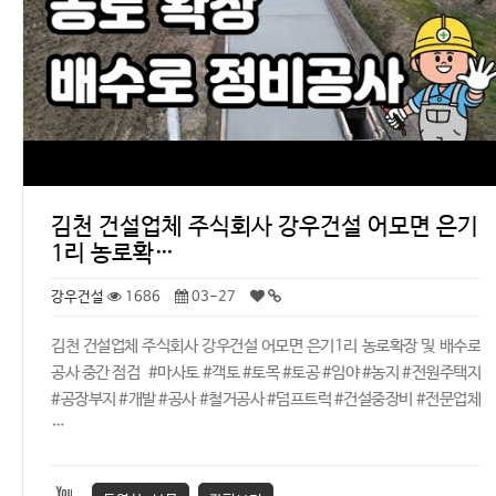
김천 건설업체 주식회사 강우건설 어모면 은기
1리 농로확…
강우건설
1686
03-27
김천 건설업체 주식회사 강우건설 어모면 은기1리 농로확장 및 배수로
공사 중간 점검 #마사토 #객토 #토목 #토공 #임야 #농지 #전원주택지
#공장부지 #개발 #공사 #철거공사 #덤프트럭 #건설중장비 #전문업체
…