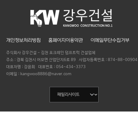
개인정보처리방침
홈페이지이용약관
이메일무단수집거부
주식회사 강우건설 - 김천 포크레인 덤프트럭 건설업체
주소 : 경북 김천시 어모면 산업단지6로 89
사업자등록번호 :
874-88-00904
대표자명 :
강윤희
대표번호 :
054-434-3373
이메일 : kangwoo8886@naver.com