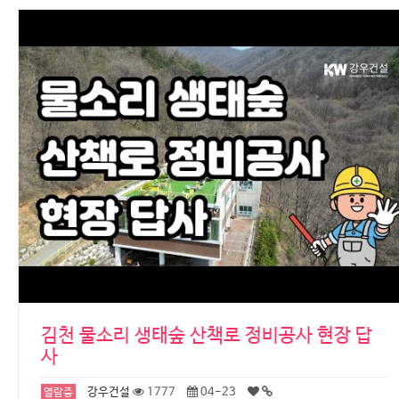
김천 물소리 생태숲 산책로 정비공사 현장 답
사
강우건설
1777
04-23
열람중