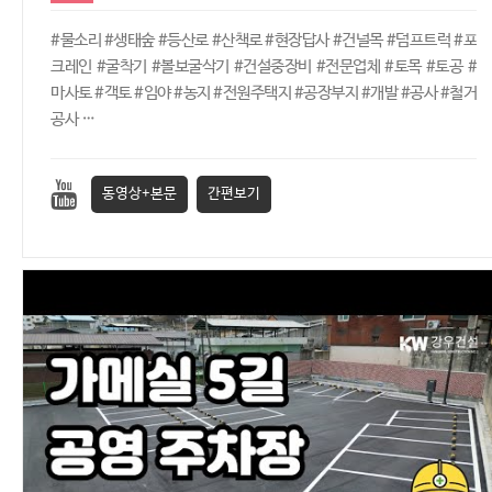
#물소리 #생태숲 #등산로 #산책로 #현장답사 #건널목 #덤프트럭 #포
크레인 #굴착기 #볼보굴삭기 #건설중장비 #전문업체 #토목 #토공 #
마사토 #객토 #임야 #농지 #전원주택지 #공장부지 #개발 #공사 #철거
공사 …
동영상+본문
간편보기