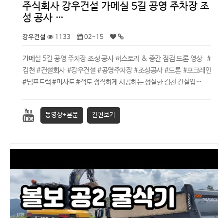
주식회사 강우건설 가메실 5길 공영 주차장 조
성 공사 …
강우건설
1133
02-15
가메실 5길 공영 주차장 조성 공사 히스토리 & 중간 점검 드론 영상 #
김천 #건설회사 #강우건설 #공영주차장 #조성공사 #드론 #포크레인
#덤프트럭 #마사토 #객토 정직하게 시공하는 성실한 김천 건설업…
동영상+본문
간편보기