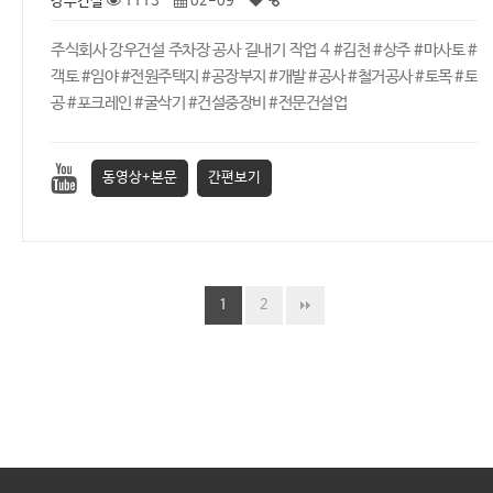
강우건설
1113
02-09
주식회사 강우건설 주차장 공사 길내기 작업 4 #김천 #상주 #마사토 #
객토 #임야 #전원주택지 #공장부지 #개발 #공사 #철거공사 #토목 #토
공 #포크레인 #굴삭기 #건설중장비 #전문건설업
동영상+본문
간편보기
1
2