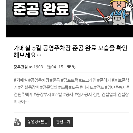
가메실 5길 공영주차장 준공 완료 모습을 확인
해보세요…
강우건설
1903
04-15
#가메실 #공영주차장 #준공 #덤프트럭 #포크레인 #굴착기 #볼보굴삭
기 #건설중장비 #전문업체 #토목 #토공 #마사토 #객토 #임야 #농지 #
전원주택지 #공장부지 #개발 #공사 #철거공사 김천 건설업체 건설장
비대여…
동영상+본문
간편보기