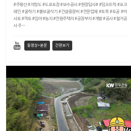
#주왕산 #지방도 #도로포장 #보수공사 #현장답사# #덤프트럭 #포크
레인 #굴착기 #볼보굴삭기 #건설중장비 #전문업체 #토목 #토공 #마
사토 #객토 #임야 #농지 #전원주택지 #공장부지 #개발 #공사 #철거공
사 주…
동영상+본문
간편보기