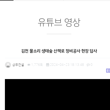
유튜브 영상
김천 물소리 생태숲 산책로 정비공사 현장 답사
강우건설
1,776회
2024-04-23 18:13:48
0
list_a
본문