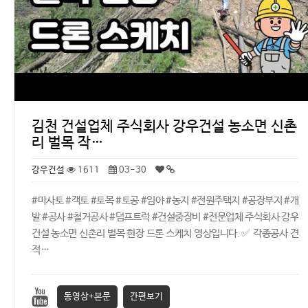
김천 건설업체 주식회사 강우건설 농소면 신촌
리 벌목 작…
강우건설
1611
03-30
#마사토 #객토 #토목 #토공 #임야 #농지 #전원주택지 #공장부지 #개
발 #공사 #철거공사 #덤프트럭 #건설중장비 #전문업체 주식회사 강우
건설 농소면 신촌리 벌목 현장 드론 스케치 영상입니다. ✅ 각종공사 견
적…
동영상+본문
간편보기