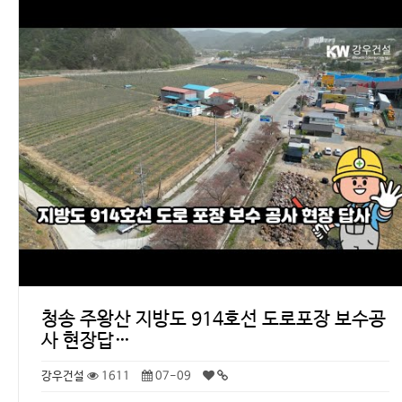
청송 주왕산 지방도 914호선 도로포장 보수공
사 현장답…
강우건설
1611
07-09