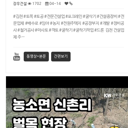
강우건설
1702
04-14
#김천 #토목 #토공 #전문건설업 #포크레인 #굴삭기 #건설중장비 #전
문업체 #배수로 #임야 #농지 #전원주택지 #공장부지 #개발 #정비공
사 #철거공사 #마사토 #객토 #굴착기 #굴착기작업 #드론 김천 건설업
체 주…
동영상+본문
간편보기