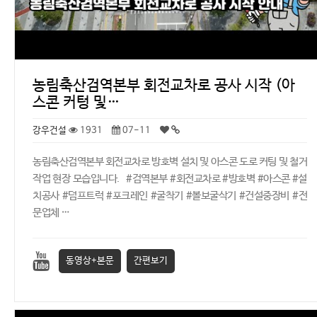
농림축산검역본부 회전교차로 공사 시작 (아
스콘 커텅 및…
강우건설
1931
07-11
농림축산검역본부 회전교차로 방호벽 설치 및 아스콘 도로 커팅 및 철거
작업 현장 모습입니다. #검역본부 #회전교차로 #방호벽 #아스콘 #설
치공사 #덤프트럭 #포크레인 #굴착기 #볼보굴삭기 #건설중장비 #전
문업체 …
동영상+본문
간편보기